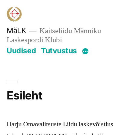
Skip
to
content
MäLK
Kaitseliidu Männiku
Laskespordi Klubi
Uudised
Tutvustus
Esileht
Harju Omavalitsuste Liidu laskevõistlus