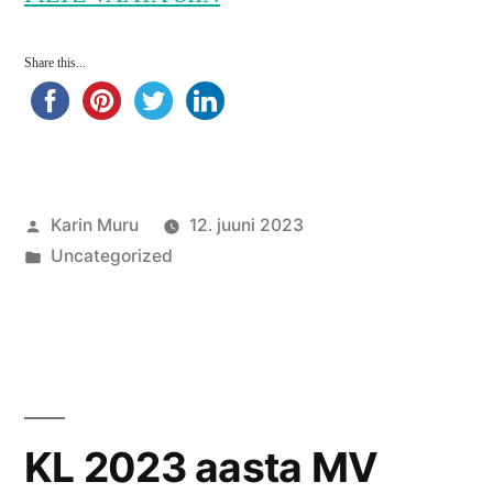
Share this...
Posted
Karin Muru
12. juuni 2023
by
Posted
Uncategorized
in
KL 2023 aasta MV