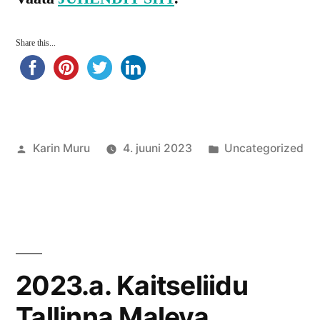
Share this...
Posted
Posted
Karin Muru
4. juuni 2023
Uncategorized
by
in
2023.a. Kaitseliidu
Tallinna Maleva