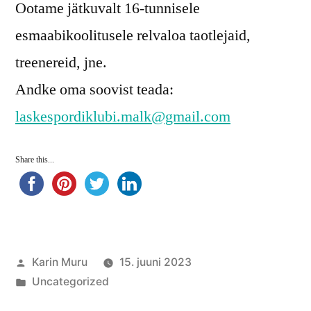
Ootame jätkuvalt 16-tunnisele
esmaabikoolitusele relvaloa taotlejaid,
treenereid, jne.
Andke oma soovist teada:
laskespordiklubi.malk@gmail.com
Share this...
Posted
Karin Muru
15. juuni 2023
by
Posted
Uncategorized
in