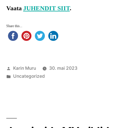
Vaata
JUHENDIT SIIT
.
Share this...
Posted
Karin Muru
30. mai 2023
by
Posted
Uncategorized
in