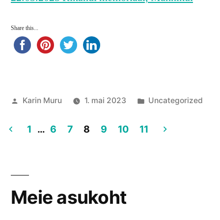
Share this...
Posted
Posted
Karin Muru
1. mai 2023
Uncategorized
by
in
1
…
6
7
8
9
10
11
Postituste
leheküljendus
Meie asukoht