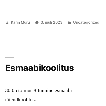
Posted
Posted
Karin Muru
3. juuli 2023
Uncategorized
by
in
Esmaabikoolitus
30.05 toimus 8-tunnine esmaabi
täiendkoolitus.