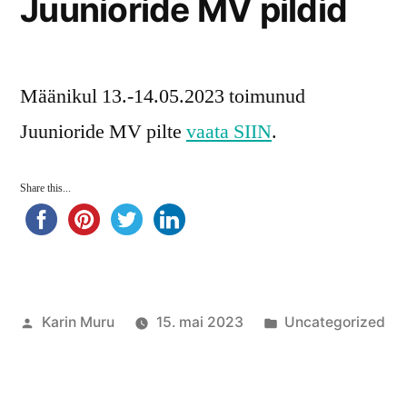
Juunioride MV pildid
Määnikul 13.-14.05.2023 toimunud
Juunioride MV pilte
vaata SIIN
.
Share this...
Posted
Posted
Karin Muru
15. mai 2023
Uncategorized
by
in