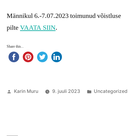
Männikul 6.-7.07.2023 toimunud võistluse
pilte
VAATA SIIN
.
Share this...
Posted
Posted
Karin Muru
9. juuli 2023
Uncategorized
by
in