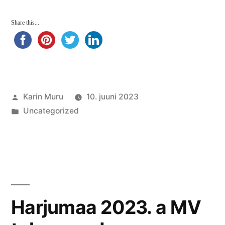
Share this...
Posted
Karin Muru
10. juuni 2023
by
Posted
Uncategorized
in
Harjumaa 2023. a MV