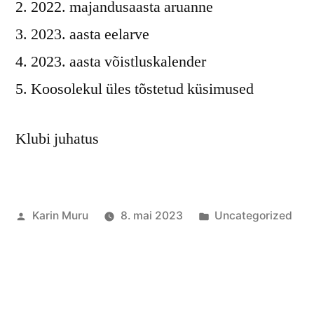
2022. majandusaasta aruanne
2023. aasta eelarve
2023. aasta võistluskalender
Koosolekul üles tõstetud küsimused
Klubi juhatus
Posted
Posted
Karin Muru
8. mai 2023
Uncategorized
by
in