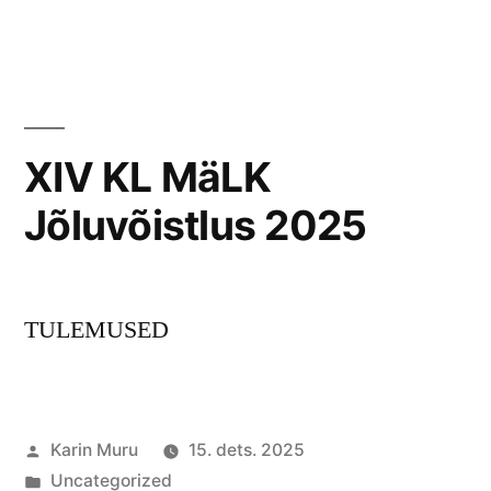
XIV KL MäLK
Jõluvõistlus 2025
TULEMUSED
Posted
Karin Muru
15. dets. 2025
by
Posted
Uncategorized