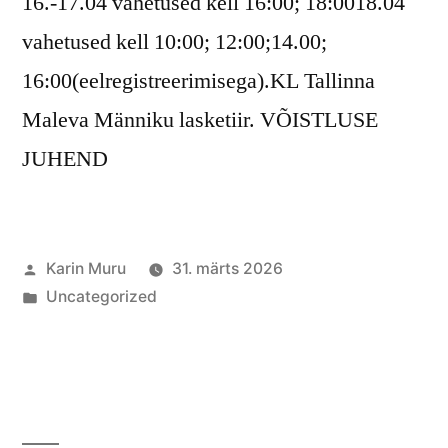
16.-17.04 vahetused kell 16:00; 18:0018.04
vahetused kell 10:00; 12:00;14.00;
16:00(eelregistreerimisega).KL Tallinna
Maleva Männiku lasketiir. VÕISTLUSE
JUHEND
Posted
Karin Muru
31. märts 2026
by
Posted
Uncategorized
in