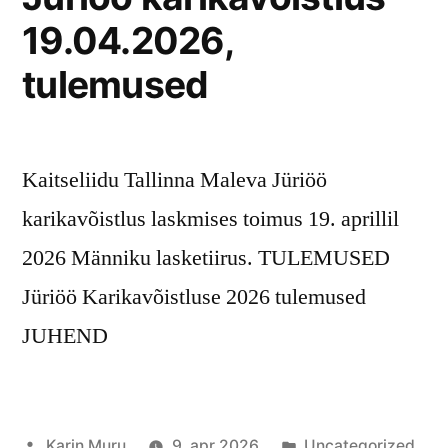
19.04.2026,
tulemused
Kaitseliidu Tallinna Maleva Jüriöö
karikavõistlus laskmises toimus 19. aprillil
2026 Männiku lasketiirus. TULEMUSED
Jüriöö Karikavõistluse 2026 tulemused
JUHEND
Posted
Posted
Karin Muru
9. apr 2026
Uncategorized