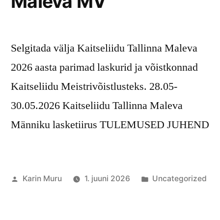
Maleva MV
Selgitada välja Kaitseliidu Tallinna Maleva
2026 aasta parimad laskurid ja võistkonnad
Kaitseliidu Meistrivõistlusteks. 28.05-
30.05.2026 Kaitseliidu Tallinna Maleva
Männiku lasketiirus TULEMUSED JUHEND
Posted
Posted
Karin Muru
1. juuni 2026
Uncategorized
by
in