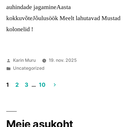
auhindade jagamineAasta
kokkuvõteJõulusöök Meelt lahutavad Mustad
kolonelid !
Posted
Karin Muru
19. nov. 2025
by
Posted
Uncategorized
in
1
2
3
…
10
Postituste
leheküljendus
Meie asukoht