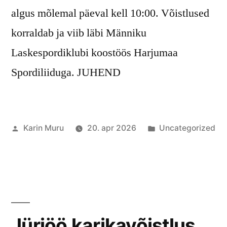
algus mõlemal päeval kell 10:00. Võistlused
korraldab ja viib läbi Männiku
Laskespordiklubi koostöös Harjumaa
Spordiliiduga. JUHEND
Posted
Posted
Karin Muru
20. apr 2026
Uncategorized
by
in
Jüriöö karikavõistlus