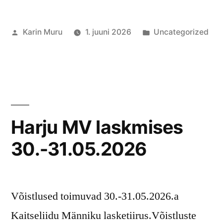
Posted
Posted
Karin Muru
1. juuni 2026
Uncategorized
by
in
Harju MV laskmises
30.-31.05.2026
Võistlused toimuvad 30.-31.05.2026.a
Kaitseliidu Männiku lasketiirus.Võistluste