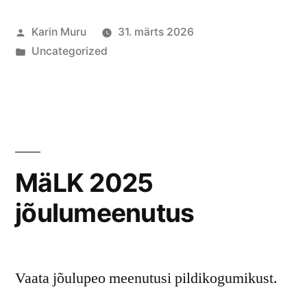
Posted
Karin Muru
31. märts 2026
by
Posted
Uncategorized
in
MäLK 2025
jõulumeenutus
Vaata jõulupeo meenutusi pildikogumikust.