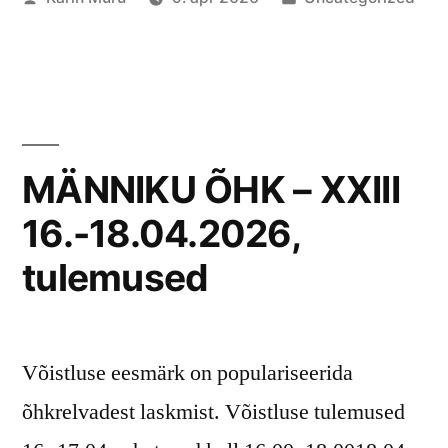
by
in
MÄNNIKU ÕHK – XXIII
16.-18.04.2026,
tulemused
Võistluse eesmärk on populariseerida
õhkrelvadest laskmist. Võistluse tulemused