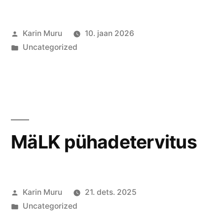
Posted
Karin Muru
10. jaan 2026
by
Posted
Uncategorized
in
MäLK pühadetervitus
Posted
Karin Muru
21. dets. 2025
by
Posted
Uncategorized
in