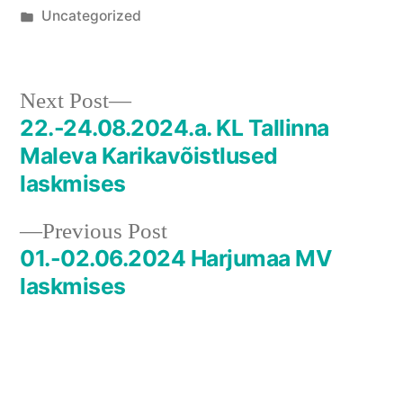
by
Posted
Uncategorized
in
Next
Next Post
post:
22.-24.08.2024.a. KL Tallinna
Navigeerimine
Maleva Karikavõistlused
laskmises
Previous
Previous Post
post:
01.-02.06.2024 Harjumaa MV
laskmises