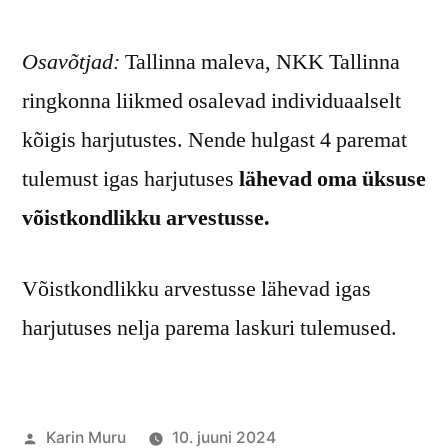
Osavõtjad:
Tallinna maleva, NKK Tallinna
ringkonna liikmed osalevad individuaalselt
kõigis harjutustes. Nende hulgast 4 paremat
tulemust igas harjutuses
lähevad oma üksuse
võistkondlikku arvestusse.
Võistkondlikku arvestusse lähevad igas
harjutuses nelja parema laskuri tulemused.
Posted
Karin Muru
10. juuni 2024