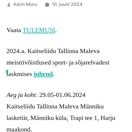
Posted
Karin Muru
10. juuni 2024
by
Vaata
TULEMUSI
.
2024.a. Kaitseliidu Tallinna Maleva
meistrivõistlused sport- ja sõjarelvadest
laskmises
juhend
.
Aeg ja koht:
29.05-01.06.2024
Kaitseliidu Tallinna Maleva Männiku
lasketiir, Männiku küla, Trapi tee 1, Harju
maakond.