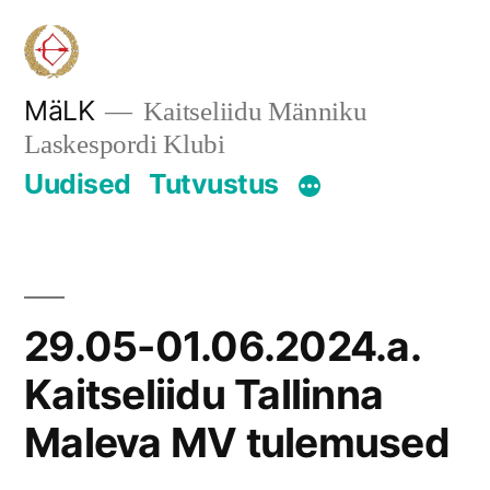
Skip
to
content
MäLK
Kaitseliidu Männiku
Laskespordi Klubi
Uudised
Tutvustus
29.05-01.06.2024.a.
Kaitseliidu Tallinna
Maleva MV tulemused