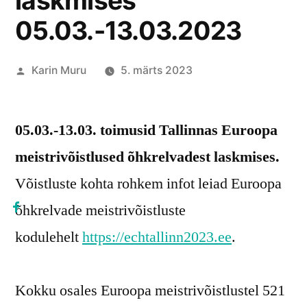
laskmises
05.03.-13.03.2023
Posted
Karin Muru
5. märts 2023
by
05.03.-13.03. toimusid Tallinnas Euroopa
meistrivõistlused õhkrelvadest laskmises.
Võistluste kohta rohkem infot leiad Euroopa
õhkrelvade meistrivõistluste
kodulehelt
https://echtallinn2023.ee
.
Kokku osales Euroopa meistrivõistlustel 521