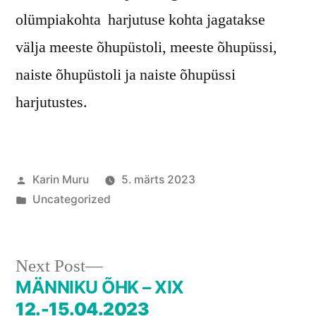
olümpiakohta harjutuse kohta jagatakse
välja meeste õhupüstoli, meeste õhupüssi,
naiste õhupüstoli ja naiste õhupüssi
harjutustes.
Posted
Karin Muru
5. märts 2023
by
Posted
Uncategorized
in
Next
Next Post
post:
MÄNNIKU ÕHK – XIX
Navigeerimine
12.-15.04.2023