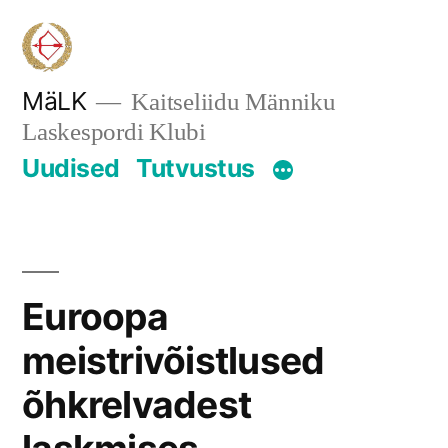
Skip
to
content
MäLK
Kaitseliidu Männiku
Laskespordi Klubi
Uudised
Tutvustus
Euroopa
meistrivõistlused
õhkrelvadest