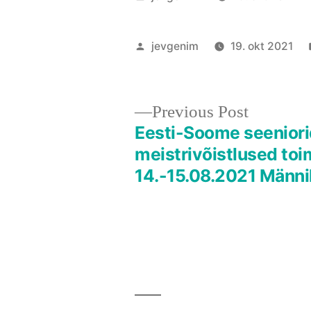
by
Posted
jevgenim
19. okt 2021
by
Previous
Previous Post
post:
Eesti-Soome seenior
Navigeerimine
meistrivõistlused to
14.-15.08.2021 Männi