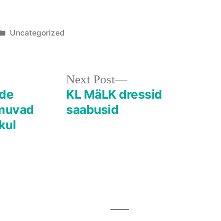
Posted
Uncategorized
in
Next
Next Post
post:
ide
KL MäLK dressid
imuvad
saabusid
kul