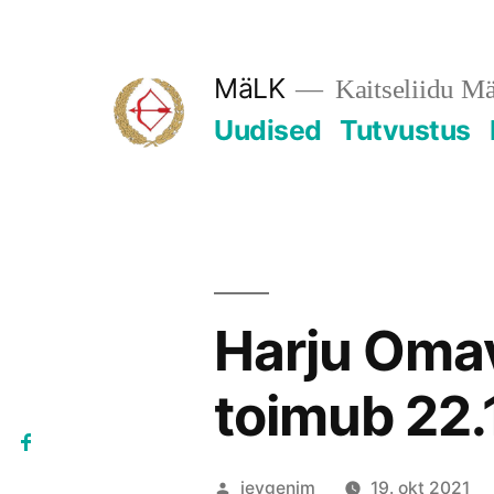
Skip
to
MäLK
Kaitseliidu M
content
Uudised
Tutvustus
Harju Omav
toimub 22.
Posted
jevgenim
19. okt 2021