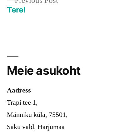
Previous
Previous Post
post:
Tere!
Meie asukoht
Aadress
Trapi tee 1,
Männiku küla, 75501,
Saku vald, Harjumaa