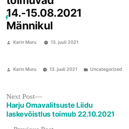
toimuvad
14.-15.08.2021
Männikul
Posted
Karin Muru
13. juuli 2021
by
Posted
Posted
Karin Muru
13. juuli 2021
Uncategorized
by
in
Next
Next Post
post:
Harju Omavalitsuste Liidu
Navigeerimine
laskevõistlus toimub 22.10.2021