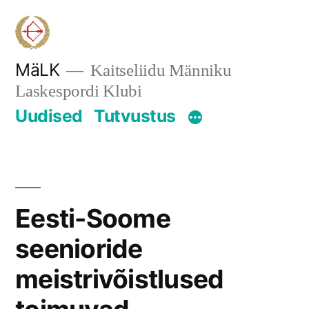
Skip
to
content
MäLK
Kaitseliidu Männiku
Laskespordi Klubi
Uudised
Tutvustus
Eesti-Soome
seenioride
meistrivõistlused