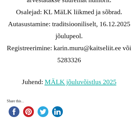
arvestatakse suuremat numbrit.
Osalejad: KL MäLK liikmed ja sõbrad.
Autasustamine: traditsiooniliselt, 16.12.2025
jõulupeol.
Registreerimine: karin.muru@kaitseliit.ee või
5283326
Juhend:
MÄLK jõuluvõistl
u
s 2025
Share this...