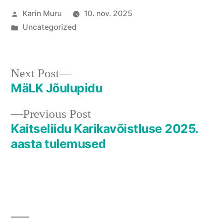
Posted
Karin Muru
10. nov. 2025
by
Posted
Uncategorized
in
Next
Next Post
post:
MäLK Jõulupidu
Navigeerimine
Previous
Previous Post
post:
Kaitseliidu Karikavõistluse 2025.
aasta tulemused