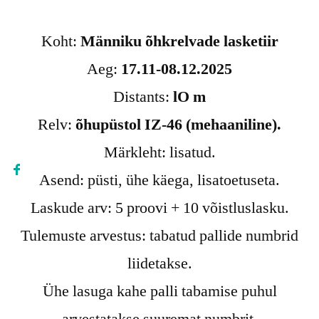
Koht:
Männiku õhkrelvade lasketiir
Aeg:
17.11-08.12.2025
Distants:
lO m
Relv:
õhupüstol IZ-46 (mehaaniline).
Märkleht: lisatud.
Asend: püsti, ühe käega, lisatoetuseta.
Laskude arv: 5 proovi + 10 võistluslasku.
Tulemuste arvestus: tabatud pallide numbrid
liidetakse.
Ühe lasuga kahe palli tabamise puhul