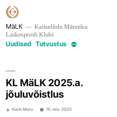
Skip
to
content
MäLK
Kaitseliidu Männiku
Laskespordi Klubi
Uudised
Tutvustus
KL MäLK 2025.a.
jõuluvõistlus
Posted
Karin Muru
10. nov. 2025
by