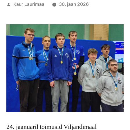
Posted
Kaur Laurimaa
30. jaan 2026
by
24. jaanuaril toimusid Viljandimaal