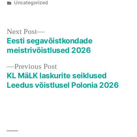
by
Posted
Uncategorized
in
Next
Next Post
post:
Eesti segavõistkondade
Navigeerimine
meistrivõistlused 2026
Previous
Previous Post
post:
KL MäLK laskurite seiklused
Leedus võistlusel Polonia 2026