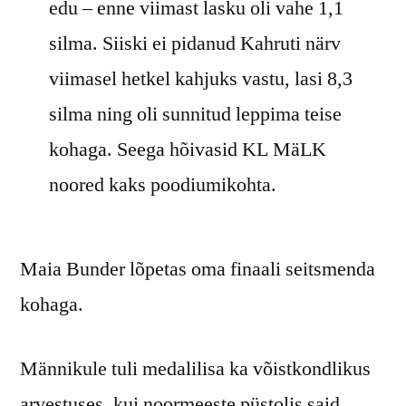
edu – enne viimast lasku oli vahe 1,1
silma. Siiski ei pidanud Kahruti närv
viimasel hetkel kahjuks vastu, lasi 8,3
silma ning oli sunnitud leppima teise
kohaga. Seega hõivasid KL MäLK
noored kaks poodiumikohta.
Maia Bunder lõpetas oma finaali seitsmenda
kohaga.
Männikule tuli medalilisa ka võistkondlikus
arvestuses, kui noormeeste püstolis said