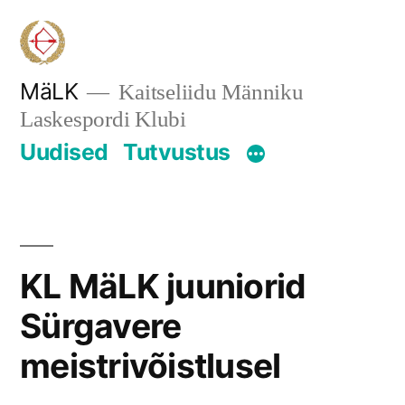
Skip
to
content
MäLK
Kaitseliidu Männiku
Laskespordi Klubi
Uudised
Tutvustus
KL MäLK juuniorid
Sürgavere
meistrivõistlusel