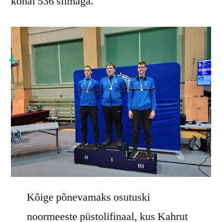
kohal 536 silmaga.
Kõige põnevamaks osutuski
noormeeste püstolifinaal, kus Kahrut