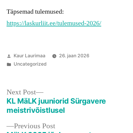
Täpsemad tulemused:
https://laskurliit.ee/tulemused-2026/
Posted
Kaur Laurimaa
26. jaan 2026
by
Posted
Uncategorized
in
Next
Next Post
post:
KL MäLK juuniorid Sürgavere
Navigeerimine
meistrivõistlusel
Previous
Previous Post