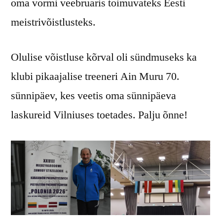
oma vormi veebruaris toimuvateks Eesti
meistrivõistlusteks.
Olulise võistluse kõrval oli sündmuseks ka
klubi pikaajalise treeneri Ain Muru 70.
sünnipäev, kes veetis oma sünnipäeva
laskureid Vilniuses toetades. Palju õnne!