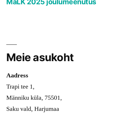
post:
MäLK 2025 jõulumeenutus
Meie asukoht
Aadress
Trapi tee 1,
Männiku küla, 75501,
Saku vald, Harjumaa