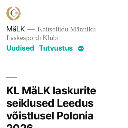
Skip
to
content
MäLK
Kaitseliidu Männiku
Laskespordi Klubi
Uudised
Tutvustus
KL MäLK laskurite
seiklused Leedus
võistlusel Polonia