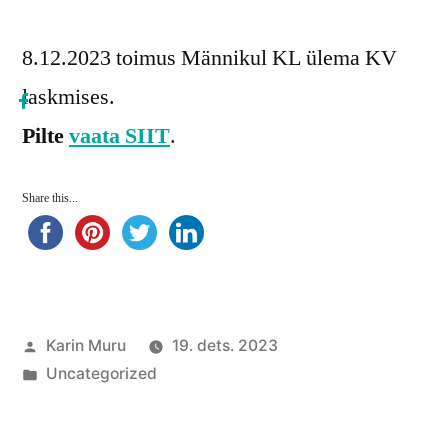
8.12.2023 toimus Männikul KL ülema KV
laskmises.
Pilte
vaata SIIT
.
Share this...
Posted
Karin Muru
19. dets. 2023
by
Posted
Uncategorized
in