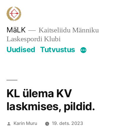
Skip
to
content
MäLK
Kaitseliidu Männiku
Laskespordi Klubi
Uudised
Tutvustus
KL ülema KV
laskmises, pildid.
Posted
Karin Muru
19. dets. 2023
by