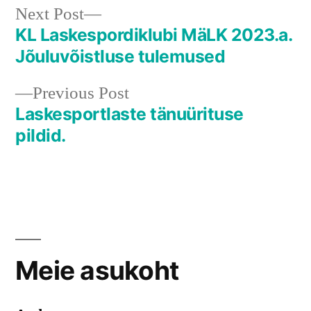
Next
Next Post
post:
KL Laskespordiklubi MäLK 2023.a.
Navigeerimine
Jõuluvõistluse tulemused
Previous
Previous Post
post:
Laskesportlaste tänuürituse
pildid.
Meie asukoht