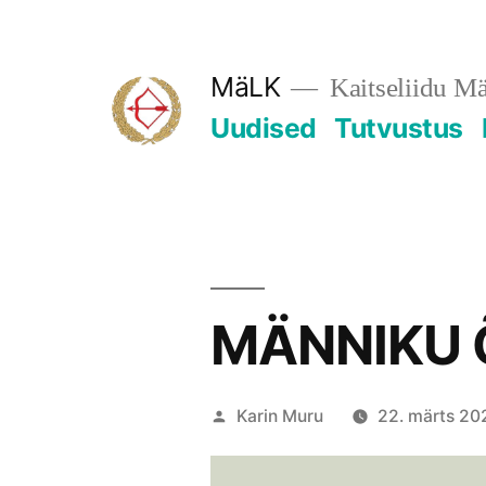
Skip
to
MäLK
Kaitseliidu M
content
Uudised
Tutvustus
MÄNNIKU Õ
Posted
Karin Muru
22. märts 20
by