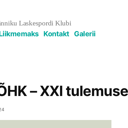
änniku Laskespordi Klubi
Liikmemaks
Kontakt
Galerii
HK – XXI tulemus
24