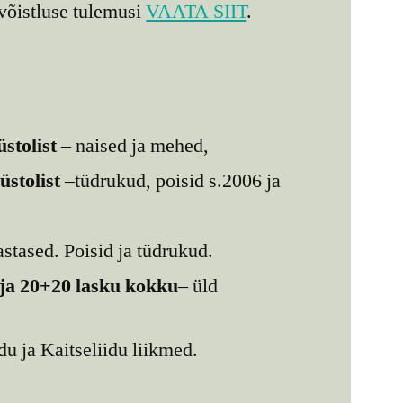
õistluse tulemusi
VAATA SIIT
.
üstolist
– naised ja mehed,
üstolist
–tüdrukud, poisid s.2006 ja
stased. Poisid ja tüdrukud.
 ja 20+20 lasku kokku
– üld
du ja Kaitseliidu liikmed.