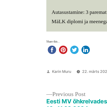
Autasustamine: 3 paremat 
MäLK diplomi ja meeneg
Share this...
Posted
Karin Muru
22. märts 20
by
Previous
Previous Post
post:
Eesti MV õhkrelvades