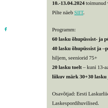
10.-13.04.2024
toimunud v
Pilte näeb
SIIT
.
Programm:
60 lasku õhupüssist- ja p
40 lasku õhupüssist ja –p
hiljem, seeniorid 75+
20 lasku toelt
– kuni 13-aa
liikuv märk 30+30 lasku
Osavõtjad: Eesti Laskurlii
Laskespordihuvilised.