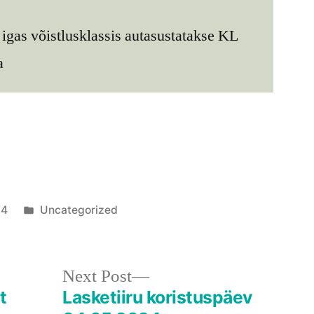
igas võistlusklassis autasustatakse KL
a
Posted
24
Uncategorized
in
Next
Next Post
post:
t
Lasketiiru koristuspäev