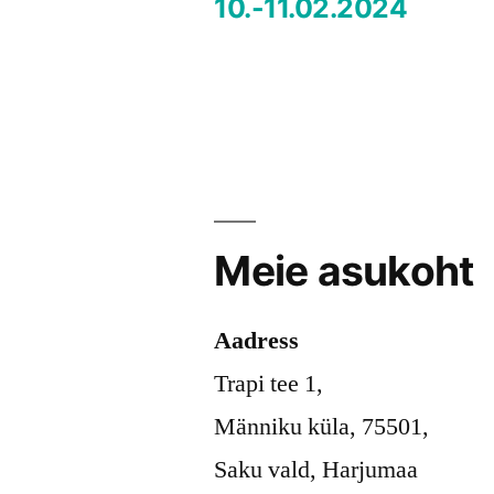
Navigeerimine
10.-11.02.2024
Meie asukoht
Aadress
Trapi tee 1,
Männiku küla, 75501,
Saku vald, Harjumaa