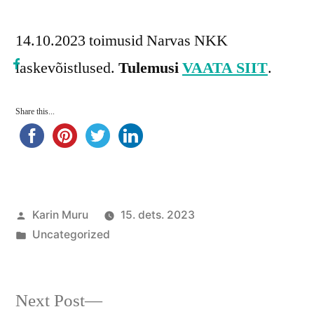
14.10.2023 toimusid Narvas NKK
laskevõistlused.
Tulemusi
VAATA SIIT
.
Share this...
Posted
Karin Muru
15. dets. 2023
by
Posted
Uncategorized
in
Next
Next Post