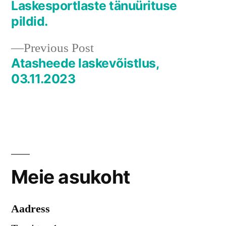
post:
Laskesportlaste tänuürituse
Navigeerimine
pildid.
Previous
Previous Post
post:
Atasheede laskevõistlus,
03.11.2023
Meie asukoht
Aadress