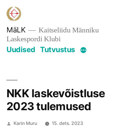
Skip
to
content
MäLK
Kaitseliidu Männiku
Laskespordi Klubi
Uudised
Tutvustus
NKK laskevõistluse
2023 tulemused
Posted
Karin Muru
15. dets. 2023
by