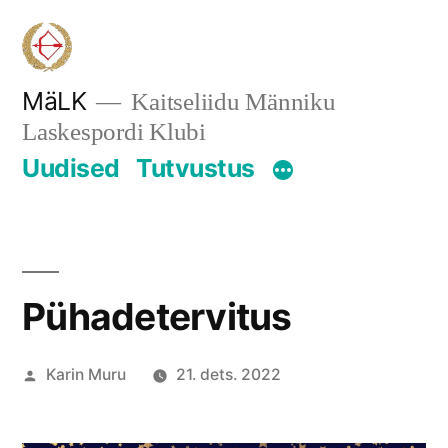
Skip
to
content
MäLK
Kaitseliidu Männiku
Laskespordi Klubi
Uudised
Tutvustus
Pühadetervitus
Posted
Karin Muru
21. dets. 2022
by