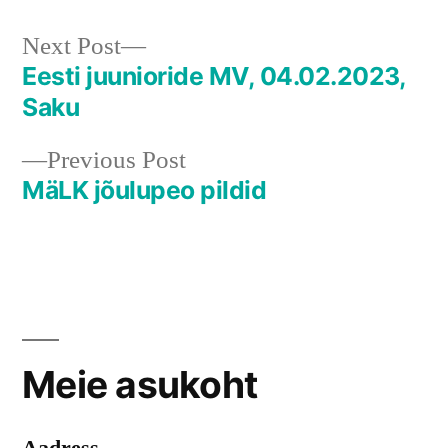
Next
Next Post
post:
Eesti juunioride MV, 04.02.2023,
Navigeerimine
Saku
Previous
Previous Post
post:
MäLK jõulupeo pildid
Meie asukoht
Aadress