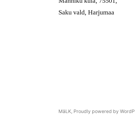
Männiku küla, 75501,
Saku vald, Harjumaa
MäLK
,
Proudly powered by WordP