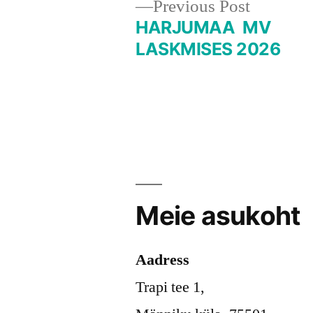
Previous
Previous Post
post:
HARJUMAA MV
Navigeerimine
LASKMISES 2026
Meie asukoht
Aadress
Trapi tee 1,