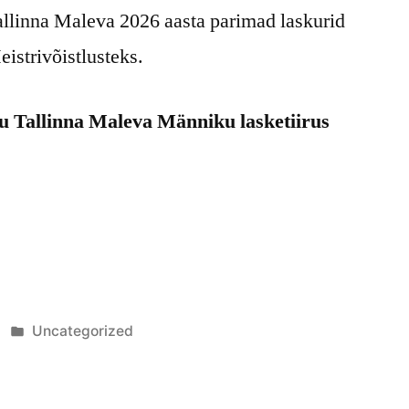
Tallinna Maleva 2026 aasta parimad laskurid
istrivõistlusteks.
du Tallinna Maleva Männiku lasketiirus
Posted
Uncategorized
in