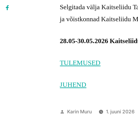
Selgitada välja Kaitseliidu 
ja võistkonnad Kaitseliidu Me
28.05-30.05.2026 Kaitselii
TULEMUSED
JUHEND
Posted
Karin Muru
1. juuni 2026
by