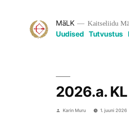
Skip
to
MäLK
Kaitseliidu M
content
Uudised
Tutvustus
2026.a. KL
Posted
Karin Muru
1. juuni 2026
by