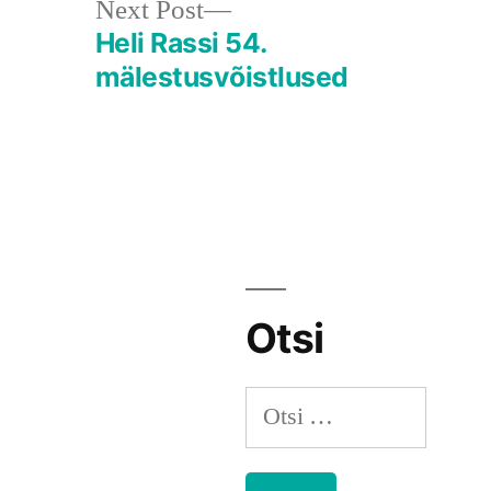
Next
Next Post
post:
Heli Rassi 54.
mälestusvõistlused
Otsi
Otsi: