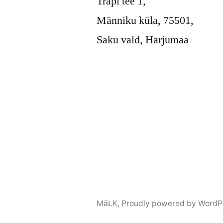
Trapi tee 1,
Männiku küla, 75501,
Saku vald, Harjumaa
MäLK
,
Proudly powered by WordP