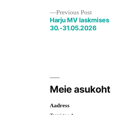
Previous
Previous Post
post:
Harju MV laskmises
Navigeerimine
30.-31.05.2026
Meie asukoht
Aadress