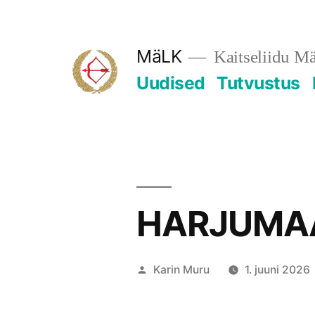
Skip
to
MäLK
Kaitseliidu M
content
Uudised
Tutvustus
HARJUMAA
Posted
Karin Muru
1. juuni 2026
by