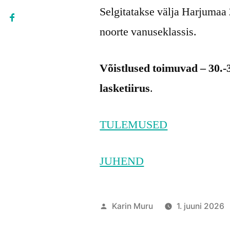
Selgitatakse välja Harjumaa 
noorte vanuseklassis.
Võistlused toimuvad – 30.-
lasketiirus
.
TULEMUSED
JUHEND
Posted
Karin Muru
1. juuni 2026
by