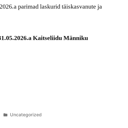
2026.a parimad laskurid täiskasvanute ja
31.05.2026.a Kaitseliidu Männiku
Posted
Uncategorized
in